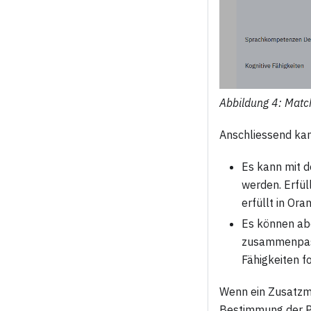
Abbildung 4: Matc
Anschliessend kan
Es kann mit 
werden. Erfül
erfüllt in Ora
Es können abe
zusammenpass
Fähigkeiten fo
Wenn ein Zusatzmo
Bestimmung der Pas