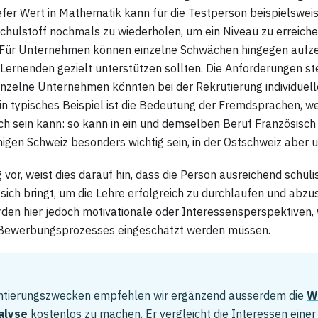
tiefer Wert in Mathematik kann für die Testperson beispielsweis
hulstoff nochmals zu wiederholen, um ein Niveau zu erreichen
 Für Unternehmen können einzelne Schwächen hingegen aufze
e Lernenden gezielt unterstützen sollten. Die Anforderungen s
Einzelne Unternehmen könnten bei der Rekrutierung individuel
in typisches Beispiel ist die Bedeutung der Fremdsprachen, w
ich sein kann: so kann in ein und demselben Beruf Französisch 
igen Schweiz besonders wichtig sein, in der Ostschweiz aber u
 vor, weist dies darauf hin, dass die Person ausreichend schuli
ich bringt, um die Lehre erfolgreich zu durchlaufen und abzus
rden hier jedoch motivationale oder Interessensperspektiven,
 Bewerbungsprozesses eingeschätzt werden müssen.
entierungszwecken empfehlen wir ergänzend ausserdem die
W
alyse
kostenlos zu machen. Er vergleicht die Interessen einer