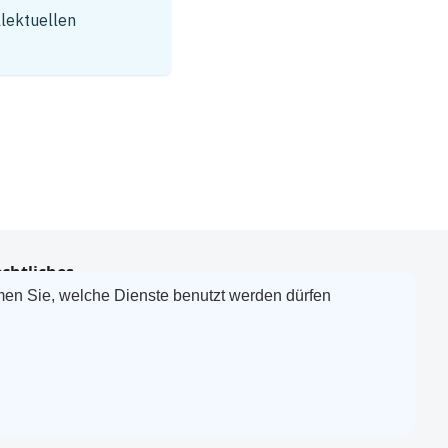
llektuellen
chtliches
men Sie, welche Dienste benutzt werden dürfen
GB
mpressum
alität & DIN