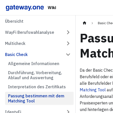
Cookie-Einstellungen
Wiki
Übersicht
Basic Che
WayFi Berufswahlanalyse
Passu
Multicheck
Match
Basic Check
Allgemeine Informationen
Da der Basic Chec
Durchführung, Vorbereitung,
Berufsfeld oder e
Ablauf und Auswertung
alle Berufsfelder 
Interpretation des Zertifikats
Matching Tool
auf
Passung bestimmen mit dem
Anforderungsanal
Matching Tool
Praxisexperten un
und hinterlegen d
IdentyFi