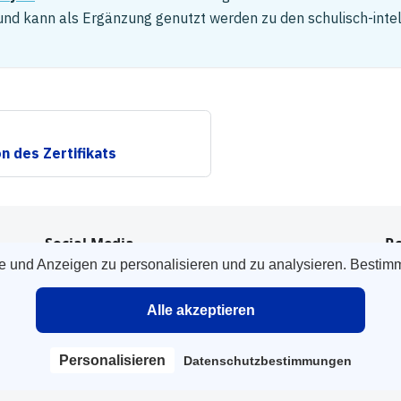
und kann als Ergänzung genutzt werden zu den schulisch-inte
n des Zertifikats
Social Media
Re
e und Anzeigen zu personalisieren und zu analysieren. Bestim
LinkedIn
A
Instagram
I
Alle akzeptieren
Twitter
Qu
Personalisieren
Datenschutzbestimmungen
© 2026 gateway.one